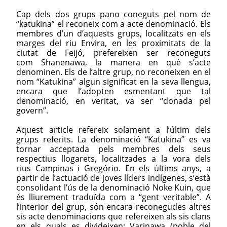
Cap dels dos grups pano coneguts pel nom de
“katukina” el reconeix com a acte denominació. Els
membres d’un d’aquests grups, localitzats en els
marges del riu Envira, en les proximitats de la
ciutat de Feijó, prefereixen ser reconeguts
com Shanenawa, la manera en què s’acte
denominen. Els de l’altre grup, no reconeixen en el
nom “Katukina” algun significat en la seva llengua,
encara que l’adopten esmentant que tal
denominació, en veritat, va ser “donada pel
govern”.
Aquest article refereix solament a l’últim dels
grups referits. La denominació “Katukina” es va
tornar acceptada pels membres dels seus
respectius llogarets, localitzades a la vora dels
rius Campinas i Gregório. En els últims anys, a
partir de l’actuació de joves líders indígenes, s’està
consolidant l’ús de la denominació Noke Kuin, que
és lliurement traduïda com a “gent veritable”. A
l’interior del grup, són encara reconegudes altres
sis acte denominacions que refereixen als sis clans
en els quals es divideixen: Varinawa (poble del