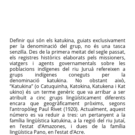
Definir qui són els katukina, guiats exclusivament
per la denominació del grup, no és una tasca
senzilla. Des de la primera meitat del segle passat,
els registres històrics elaborats pels missioners,
viatgers i agents governamentals sobre les
poblacions indígenes del riu Juruá refereixen a
grups indígenes coneguts per la
denominació katukina. No obstant això,
“Katukina” (o Catuquinha, Katokina, Katukena i Kat
ukino) és un terme genèric que va arribar a ser
atribuït a cinc grups lingüísticament diferents
encara que geogràficament pròxims, segons
l’antropòleg Paul Rivet (1920). Actualment, aquest
número es va reduir a tres: un pertanyent a la
família lingüística katukina, a la regió del riu Jutaí,
en l’estat d’Amazones, i dues de la família
lingüística Pano, en l’estat d’Acre.