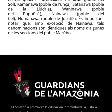
Sol), Kamanawa (poble de l’unça), Satanawa (poble
de la Llúdria), Waninawa (poble
del Pupuña1), Nainawa (poble del
Cel), Numanawa (poble de Juruti2). És important
notar que, amb excepció de Nainawa, tals
denominacions són idèntiques als noms d’algunes
de les seccions del poble Marúbo.
EI Amazonia promueve la educación intercultural, la justicia