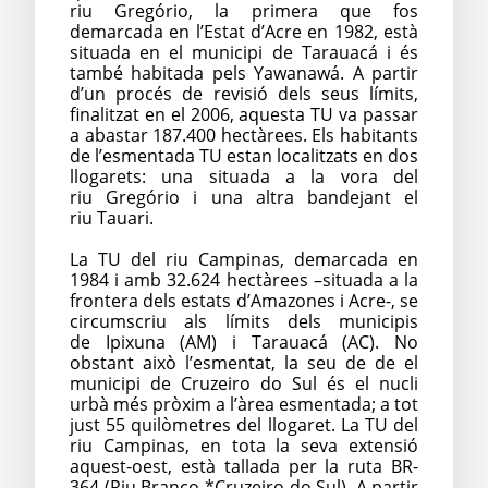
riu Gregório, la primera que fos
demarcada en l’Estat d’Acre en 1982, està
situada en el municipi de Tarauacá i és
també habitada pels Yawanawá. A partir
d’un procés de revisió dels seus límits,
finalitzat en el 2006, aquesta TU va passar
a abastar 187.400 hectàrees. Els habitants
de l’esmentada TU estan localitzats en dos
llogarets: una situada a la vora del
riu Gregório i una altra bandejant el
riu Tauari.
La TU del riu Campinas, demarcada en
1984 i amb 32.624 hectàrees –situada a la
frontera dels estats d’Amazones i Acre-, se
circumscriu als límits dels municipis
de Ipixuna (AM) i Tarauacá (AC). No
obstant això l’esmentat, la seu de de el
municipi de Cruzeiro do Sul és el nucli
urbà més pròxim a l’àrea esmentada; a tot
just 55 quilòmetres del llogaret. La TU del
riu Campinas, en tota la seva extensió
aquest-oest, està tallada per la ruta BR-
364 (Riu Branco-*Cruzeiro do Sul). A partir