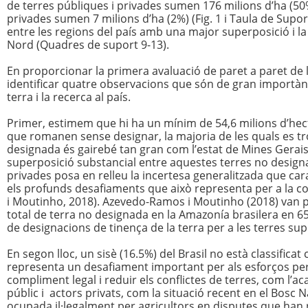
de terres públiques i privades sumen 176 milions d’ha (50%
privades sumen 7 milions d’ha (2%) (Fig. 1 i Taula de Supor
entre les regions del país amb una major superposició i la
Nord (Quadres de suport 9-13).
En proporcionar la primera avaluació de paret a paret de la
identificar quatre observacions que són de gran importància
terra i la recerca al país.
Primer, estimem que hi ha un mínim de 54,6 milions d’hect
que romanen sense designar, la majoria de les quals es t
designada és gairebé tan gran com l’estat de Mines Gerais, 
superposició substancial entre aquestes terres no designa
privades posa en relleu la incertesa generalitzada que car
els profunds desafiaments que això representa per a la 
i Moutinho, 2018). Azevedo-Ramos i Moutinho (2018) van 
total de terra no designada en la Amazonía brasilera en 6
de designacions de tinença de la terra per a les terres su
En segon lloc, un sisè (16.5%) del Brasil no està classificat
representa un desafiament important per als esforços per a
compliment legal i reduir els conflictes de terres, com l’a
públic i actors privats, com la situació recent en el Bosc
ocupada il·legalment per agricultors en disputes que han r