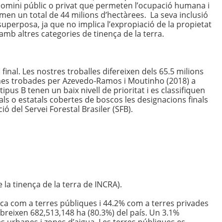
domini públic o privat que permeten l’ocupació humana i
sumen un total de 44 milions d’hectàrees. La seva inclusió
 superposa, ja que no implica l’expropiació de la propietat
 amb altres categories de tinença de la terra.
inal. Les nostres troballes difereixen dels 65.5 milions
ones trobades per Azevedo-Ramos i Moutinho (2018) a
pus B tenen un baix nivell de prioritat i es classifiquen
als o estatals cobertes de boscos les designacions finals
ió del Servei Forestal Brasiler (SFB).
la tinença de la terra de INCRA).
ifica com a terres públiques i 44.2% com a terres privades
obreixen 682,513,148 ha (80.3%) del país. Un 3.1%