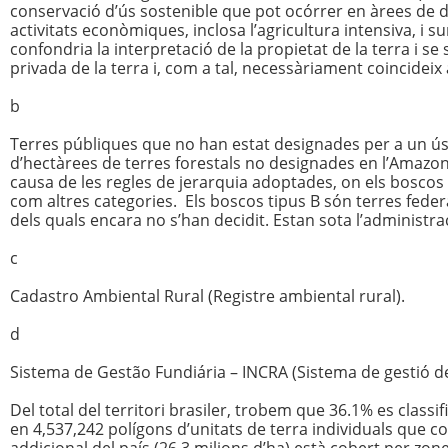
conservació d’ús sostenible que pot ocórrer en àrees de 
activitats econòmiques, inclosa l’agricultura intensiva, i 
confondria la interpretació de la propietat de la terra i se
privada de la terra i, com a tal, necessàriament coincideix
b
Terres públiques que no han estat designades per a un ús f
d’hectàrees de terres forestals no designades en l’Amaz
causa de les regles de jerarquia adoptades, on els boscos ti
com altres categories. Els boscos tipus B són terres feder
dels quals encara no s’han decidit. Estan sota l’administrac
c
Cadastro Ambiental Rural (Registre ambiental rural).
d
Sistema de Gestão Fundiária – INCRA (Sistema de gestió de 
Del total del territori brasiler, trobem que 36.1% es class
en 4,537,242 polígons d’unitats de terra individuals que c