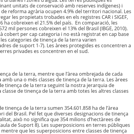
es urbanes i zones d’aigua. Les terres públiques es
ant unitats de conservació amb reserves indígenes) i
de reforma agrària ocupen 4.9% del territori nacional. Les
gar les propietats trobades en els registres CAR i SIGEF,
6 ha cobreixen el 21.5% del país. En comparació, les
2 mil persones cobreixen el 13% del Brasil (IBGE, 2010).
tà cobert per cap categoria i no està registrat en cap base
e les categories de tinença de la terra varien
uadres de suport 1-7). Les àrees protegides es concentren a
erres privades es concentren en el sud.
inença de la terra, mentre que l’àrea ombrejada de cada
 amb una o més classes de tinença de la terra. Les àrees
 tinença de la terra seguint la nostra jerarquia de
 classe de tinença de la terra amb totes les altres classes
de tinença de la terra sumen 354.601.858 ha de l’àrea
ri del Brasil. Pel fet que diverses designacions de tinença
litat, això no significa que 354 milions d’hectàrees de
aula de Suport 8). Les superposicions en terres públiques
, mentre que les superposicions entre classes de tinença