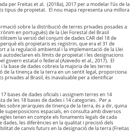
da per Freitas et al. (2018a), 2017 per a modelar l’ús de la
ents tipus de propietat. El nou mapa representa una millora
ormació sobre la distribució de terres privades posades a
rònim en portuguès) de la Llei Forestal del Brasil
utilitzem la versió del conjunt de dades CAR del 18 de
perquè els propietaris es registrin, que era el 31 de
 a la regulació ambiental i la implementació de la Llei
 autodeclaren els límits de propietat i les designacions
el govern estatal o federal (Azevedo et al., 2017). El
 la base de dades cobreix la majoria de les terres
ó de la tinença de la terra en un sentit legal, proporciona
s privades al Brasil, és inavaluable per a identificar
17 bases de dades oficials i assignem terres en 14
ista de les 18 bases de dades i 14 categories. Per a
les sobre jerarquies de tinença de la terra, és a dir, quina
s de superposicions espacials, en consulta amb diversos
es regles tenen en compte els fonaments legals de cada
 dades, les diferències en la qualitat i precisió dels
bilitat de canvis futurs en la designació de la terra (Freitas