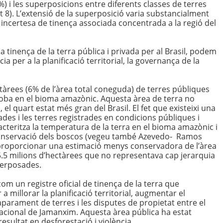
) i les superposicions entre diferents classes de terres
t 8). L’extensió de la superposició varia substancialment
 incertesa de tinença associada concentrada a la regió del
 tinença de la terra pública i privada per al Brasil, podem
 per a la planificació territorial, la governança de la
àrees (6% de l’àrea total coneguda) de terres públiques
roba en el bioma amazònic. Aquesta àrea de terra no
el quart estat més gran del Brasil. El fet que existeixi una
des i les terres registrades en condicions públiques i
acteritza la temperatura de la terra en el bioma amazònic i
conservació dels boscos (vegeu també Azevedo- Ramos
proporcionar una estimació menys conservadora de l’àrea
5.5 milions d’hectàrees que no representava cap jerarquia
perposades.
 com un registre oficial de tinença de la terra que
 millorar la planificació territorial, augmentar el
caparament de terres i les disputes de propietat entre el
 Nacional de Jamanxim. Aquesta àrea pública ha estat
esultat en desforestació i violència.