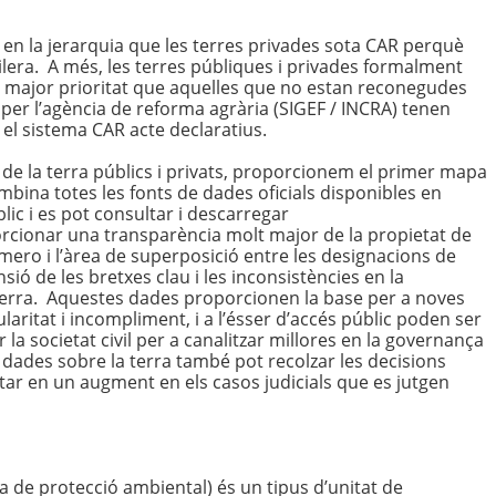
 en la jerarquia que les terres privades sota CAR perquè
silera. A més, les terres públiques i privades formalment
n major prioritat que aquelles que no estan reconegudes
 per l’agència de reforma agrària (SIGEF / INCRA) tenen
el sistema CAR acte declaratius.
de la terra públics i privats, proporcionem el primer mapa
ombina totes les fonts de dades oficials disponibles en
lic i es pot consultar i descarregar
orcionar una transparència molt major de la propietat de
número i l’àrea de superposició entre les designacions de
ió de les bretxes clau i les inconsistències en la
a terra. Aquestes dades proporcionen la base per a noves
ularitat i incompliment, i a l’ésser d’accés públic poden ser
 la societat civil per a canalitzar millores en la governança
s dades sobre la terra també pot recolzar les decisions
ultar en un augment en els casos judicials que es jutgen
ea de protecció ambiental) és un tipus d’unitat de