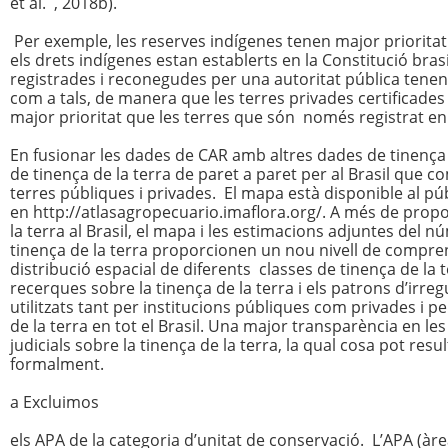
et al. , 2018b).
Per exemple, les reserves indígenes tenen major prioritat
els drets indígenes estan establerts en la Constitució bra
registrades i reconegudes per una autoritat pública tene
com a tals, de manera que les terres privades certificades
major prioritat que les terres que són només registrat en 
En fusionar les dades de CAR amb altres dades de tinença 
de tinença de la terra de paret a paret per al Brasil que c
terres públiques i privades. El mapa està disponible al púb
en http://atlasagropecuario.imaflora.org/. A més de prop
la terra al Brasil, el mapa i les estimacions adjuntes del 
tinença de la terra proporcionen un nou nivell de comprens
distribució espacial de diferents classes de tinença de l
recerques sobre la tinença de la terra i els patrons d’irreg
utilitzats tant per institucions públiques com privades i per
de la terra en tot el Brasil. Una major transparència en le
judicials sobre la tinença de la terra, la qual cosa pot res
formalment.
a Excluimos
els APA de la categoria d’unitat de conservació. L’APA (àr