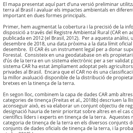
El mapa presentat aquí part d’una versió preliminar utilitza
terra al Brasil i avaluar els impactes ambientals en difer
important en dues formes principals.
Primer, hem augmentat la cobertura i la precisió de la inf
disposició a través del Registre Ambiental Rural (CAR en ac
publicada en 2012 (el Brasil, 2012). Per a aquesta anàlisi, 
desembre de 2018, una data pròxima a la data límit oficial 
desembre. El CAR és un instrument legal per a donar suport
Forestal. Consisteix en una geodatabase on els propietaris
d’ús de la terra en un sistema electrònic per a ser validat p
sistema CAR ha estat àmpliament adoptat pels agricultors i
privades al Brasil. Encara que el CAR no és una classificaci
la millor avaluació disponible de la distribució de propietat
bretxes en la tinença de la terra.
En segon lloc, combinem la capa de dades CAR amb altres 
categories de tinença (Freitas et al., 2018b) descriuen la ll
aconseguir això, es va elaborar ​​un conjunt objectiu de reg
designació hauria de tenir prioritat sobre altres en el ca
científics líders i experts en tinença de la terra. Aquest
categoria de tinença de la terra en els diversos conjunts de
conjunts de dades oficials de tinença de la terra, i la proba