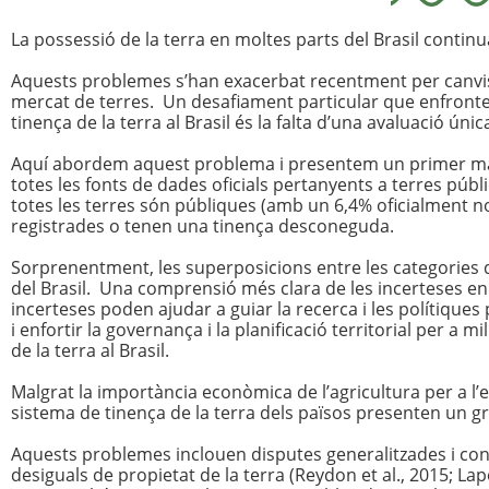
La possessió de la terra en moltes parts del Brasil continu
Aquests problemes s’han exacerbat recentment per canvis e
mercat de terres. Un desafiament particular que enfronten 
tinença de la terra al Brasil és la falta d’una avaluació ún
Aquí abordem aquest problema i presentem un primer mapa 
totes les fonts de dades oficials pertanyents a terres públi
totes les terres són públiques (amb un 6,4% oficialment n
registrades o tenen una tinença desconeguda.
Sorprenentment, les superposicions entre les categories de
del Brasil. Una comprensió més clara de les incerteses en la
incerteses poden ajudar a guiar la recerca i les polítiques
i enfortir la governança i la planificació territorial per a m
de la terra al Brasil.
Malgrat la importància econòmica de l’agricultura per a l
sistema de tinença de la terra dels països presenten un 
Aquests problemes inclouen disputes generalitzades i conf
desiguals de propietat de la terra (Reydon et al., 2015; Lap