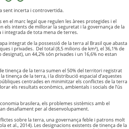
a sent incerta i controvertida.
n el marc legal que regulen les àrees protegides i el
els intents de millorar la seguretat i la governança de la
ica i integrada de tota mena de terres.
integrat de la possessió de la terra al Brasil que abasta
ques i privades. Del total (8,5 milions de km²), el 36,1% de
o designat), un 44,2% són privades i un 16,6% no estan
 tinença de la terra sumen el 50% del territori registrat
 tinença de la terra, i la distribució espacial d’aquestes
 públiques centrades en minimitzar els conflictes de la terra
illorar els resultats econòmics, ambientals i socials de l’ús
’economia brasilera, els problemes sistèmics amb el
gran desafiament per al desenvolupament.
lictes sobre la terra, una governança feble i patrons molt
ola et al., 2014). Les designacions existents de tinença de la