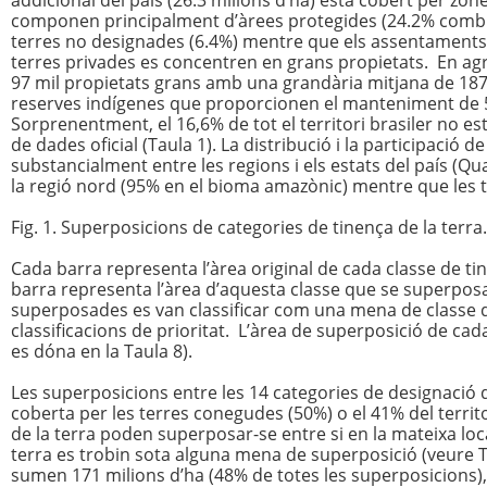
addicional del país (26.3 milions d’ha) està cobert per zon
componen principalment d’àrees protegides (24.2% combin
terres no designades (6.4%) mentre que els assentaments 
terres privades es concentren en grans propietats. En agre
97 mil propietats grans amb una grandària mitjana de 187
reserves indígenes que proporcionen el manteniment de 57
Sorprenentment, el 16,6% de tot el territori brasiler no es
de dades oficial (Taula 1). La distribució i la participació d
substancialment entre les regions i els estats del país (Q
la regió nord (95% en el bioma amazònic) mentre que les t
Fig. 1. Superposicions de categories de tinença de la terra.
Cada barra representa l’àrea original de cada classe de t
barra representa l’àrea d’aquesta classe que se superposa
superposades es van classificar com una mena de classe de
classificacions de prioritat. L’àrea de superposició de cada
es dóna en la Taula 8).
Les superposicions entre les 14 categories de designació 
coberta per les terres conegudes (50%) o el 41% del territo
de la terra poden superposar-se entre si en la mateixa loca
terra es trobin sota alguna mena de superposició (veure T
sumen 171 milions d’ha (48% de totes les superposicions)