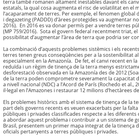
terra també romanen altament inestables davant els canvis 
estatals, la qual cosa augmenta el risc de volatilitat en el m
l’acaparament de terres. Per exemple, el fenomen global 
i degazeting (PADDD) d’àrees protegides va augmentar notab
2016). En 2016 es va donar permís per a vendre terres pú
(MP 759/2016). Sota el govern federal recentment triat, el
possibilitat d’augmentar l’àrea de terra que podria ser c
La combinació d’aquests problemes sistèmics i els recents 
terres tenen greus conseqüències per a la sostenibilitat al 
especialment en la Amazonía. De fet, el canvi recent en la 
reduïda i un règim de tinença de la terra menys estrictame
desforestació observada en la Amazonía des de 2012 (Soar
de la terra poden comprometre severament la capacitat d
a nivell nacional (NDC) a l’Acord de París (Rochedo et al., 2
il·legal en l’Amazones i restaurar 12 milions d’hectàrees de
Els problemes històrics amb el sistema de tinença de la ter
part dels governs recents es veuen exacerbats per la falta 
públiques i privades classificades respecte a les diferents 
a abordar aquest problema i contribuir a un sistema de go
Brasil, presentem un primer mapa integrat de la tinença de
oficials pertanyents a terres públiques i privades.