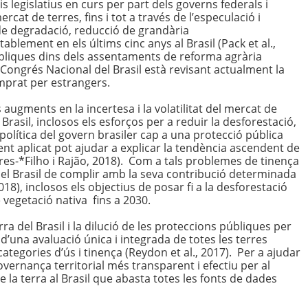
legislatius en curs per part dels governs federals i
ercat de terres, fins i tot a través de l’especulació i
de degradació, reducció de grandària
lement en els últims cinc anys al Brasil (Pack et al.,
bliques dins dels assentaments de reforma agrària
 Congrés Nacional del Brasil està revisant actualment la
omprat per estrangers.
augments en la incertesa i la volatilitat del mercat de
Brasil, inclosos els esforços per a reduir la desforestació,
política del govern brasiler cap a una protecció pública
nt aplicat pot ajudar a explicar la tendència ascendent de
es-*Filho i Rajão, 2018). Com a tals problemes de tinença
el Brasil de complir amb la seva contribució determinada
018), inclosos els objectius de posar fi a la desforestació
 vegetació nativa fins a 2030.
ra del Brasil i la dilució de les proteccions públiques per
d’una avaluació única i integrada de totes les terres
categories d’ús i tinença (Reydon et al., 2017). Per a ajudar
vernança territorial més transparent i efectiu per al
 la terra al Brasil que abasta totes les fonts de dades